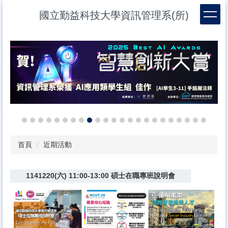
跳
國立勤益科技大學資訊管理系(所)
到
主
要
內
容
區
首頁
近期活動
1141220(六) 11:00-13:00 碩士在職專班說明會