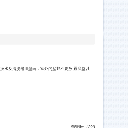
換水及清洗器皿壁面，室外的盆栽不要放 置底盤以
瀏覽數:
1293