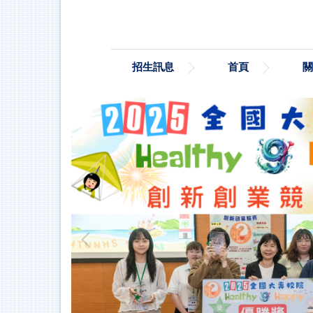
跳
到
主
要
招生訊息
首頁
內
容
區