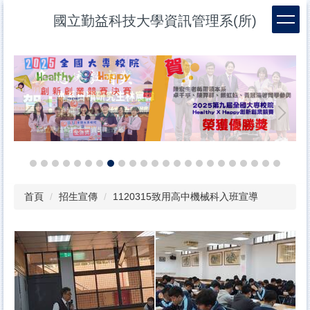
跳
國立勤益科技大學資訊管理系(所)
到
主
要
內
容
區
首頁
招生宣傳
1120315致用高中機械科入班宣導