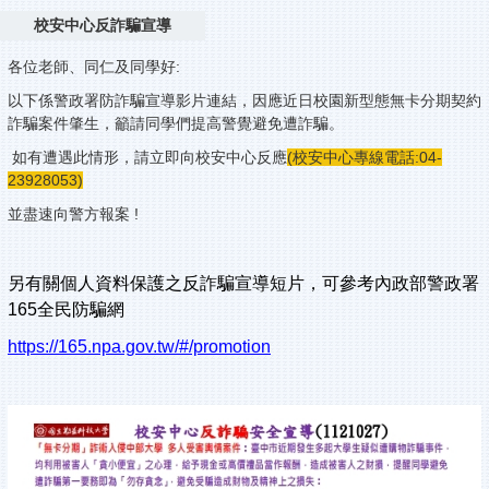
校安中心反詐騙宣導
各位老師、同仁及同學好:
以下係警政署防詐騙宣導影片連結，因應近日校園新型態無卡分期契約
詐騙案件肇生，籲請同學們提高警覺避免遭詐騙。
如有遭遇此情形，請立即向校安中心反應
(校安中心專線電話:04-
23928053)
並盡速向警方報案 !
另有關個人資料保護之反詐騙宣導短片，可參考內政部警政署
165
全民防騙網
https://165.npa.gov.tw/#/promotion